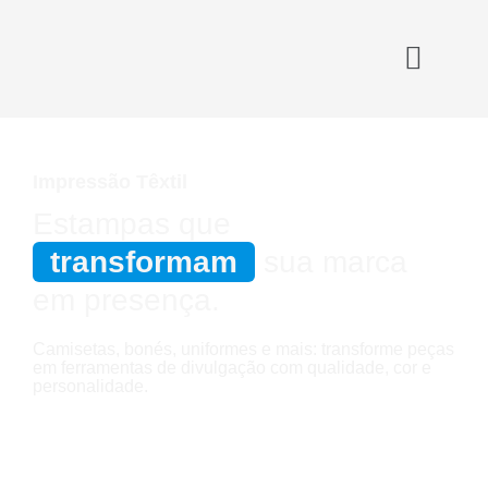
Impressão Têxtil
Estampas que
transformam
sua marca
em presença.
Camisetas, bonés, uniformes e mais: transforme peças
em ferramentas de divulgação com qualidade, cor e
personalidade.